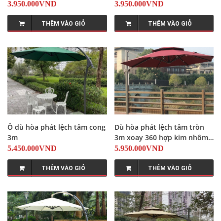
3.950.000VND
3.950.000VND
THÊM VÀO GIỎ
THÊM VÀO GIỎ
Ô dù hòa phát lệch tâm cong
Dù hòa phát lệch tâm tròn
3m
3m xoay 360 hợp kim nhôm
màu đỏ
5.450.000VND
5.950.000VND
THÊM VÀO GIỎ
THÊM VÀO GIỎ