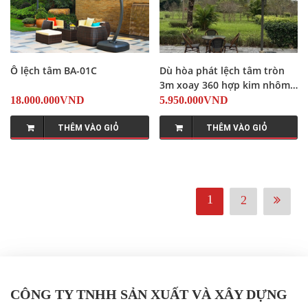
Ô lệch tâm BA-01C
Dù hòa phát lệch tâm tròn
3m xoay 360 hợp kim nhôm
màu be ( nâu caphe )
18.000.000VND
5.950.000VND
THÊM VÀO GIỎ
THÊM VÀO GIỎ
1
2
CÔNG TY TNHH SẢN XUẤT VÀ XÂY DỰNG