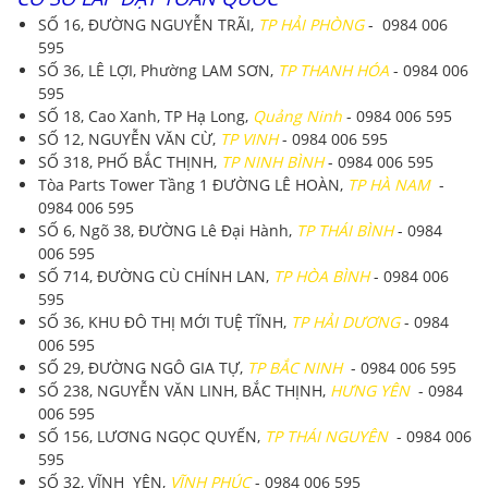
SỐ 16, ĐƯỜNG NGUYỄN TRÃI,
TP HẢI PHÒNG
- 0984 006
595
SỐ 36, LÊ LỢI, Phường LAM SƠN,
TP THANH HÓA
- 0984 006
595
SỐ 18, Cao Xanh, TP Hạ Long,
Quảng Ninh
- 0984 006 595
SỐ 12, NGUYỄN VĂN CỪ,
TP VINH
- 0984 006 595
SỐ 318, PHỐ BẮC THỊNH,
TP NINH BÌNH
- 0984 006 595
Tòa Parts Tower Tầng 1 ĐƯỜNG LÊ HOÀN,
TP HÀ NAM
-
0984 006 595
SỐ 6, Ngõ 38, ĐƯỜNG Lê Đại Hành,
TP THÁI BÌNH
- 0984
006 595
SỐ 714, ĐƯỜNG CÙ CHÍNH LAN,
TP HÒA BÌNH
- 0984 006
595
SỐ 36, KHU ĐÔ THỊ MỚI TUỆ TĨNH,
TP HẢI DƯƠNG
- 0984
006 595
SỐ 29, ĐƯỜNG NGÔ GIA TỰ,
TP BẮC NINH
- 0984 006 595
SỐ 238, NGUYỄN VĂN LINH, BẮC THỊNH,
HƯNG YÊN
- 0984
006 595
SỐ 156, LƯƠNG NGỌC QUYẾN,
TP THÁI NGUYÊN
- 0984 006
595
SỐ 32, VĨNH YÊN,
VĨNH PHÚC
- 0984 006 595