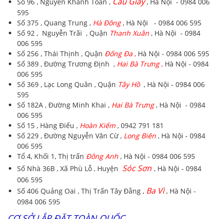
Cầu Giấy
Số 96 , Nguyễn Khánh Toàn ,
, Hà Nội - 0984 006
595
Số 375 , Quang Trung ,
Hà Đông
, Hà Nội - 0984 006 595
Số 92 , Nguyễn Trãi , Quận
Thanh Xuân
, Hà Nội - 0984
006 595
Số 256 , Thái Thịnh , Quận
Đống Đa
,
Hà Nội - 0984 006 595
Số 389 , Đường Trương Định ,
Hai Bà Trưng
,
Hà Nội - 0984
006 595
Số 369 , Lạc Long Quân , Quận
Tây Hồ
, Hà Nội - 0984 006
595
Số 182A , Đường Minh Khai ,
Hai Bà Trưng
, Hà Nội - 0984
006 595
Số 15 , Hàng Điếu ,
Hoàn Kiếm
, 0942 791 181
Số 229 , Đường Nguyễn Văn Cừ ,
Long Biên
, Hà Nội - 0984
006 595
Tổ 4, Khối 1, Thị trấn
Đông Anh
, Hà Nội - 0984 006 595
Sóc Sơn
Số Nhà 36B , Xã Phù Lỗ , Huyện
, Hà Nội - 0984
006 595
Ba Vì
Số 406 Quảng Oai , Thị Trấn Tây Đằng ,
, Hà Nội -
0984 006 595
CƠ SỞ LẮP ĐẶT TOÀN QUỐC