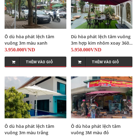
Ô dù hòa phát lệch tâm
Dù hòa phát lệch tâm vuông
vuông 3m màu xanh
3m hợp kim nhôm xoay 360
màu đỏ
3.950.000VND
5.950.000VND
THÊM VÀO GIỎ
THÊM VÀO GIỎ
Ô dù hòa phát lệch tâm
Ô dù hòa phát lệch tâm
vuông 3m màu trắng
vuông 3M màu đỏ