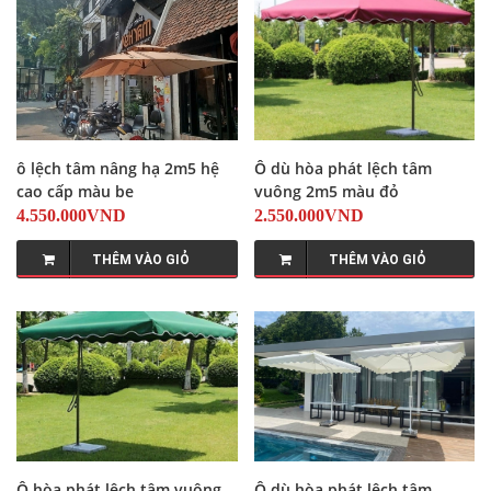
ô lệch tâm nâng hạ 2m5 hệ
Ô dù hòa phát lệch tâm
cao cấp màu be
vuông 2m5 màu đỏ
4.550.000VND
2.550.000VND
THÊM VÀO GIỎ
THÊM VÀO GIỎ
Ô hòa phát lệch tâm vuông
Ô dù hòa phát lệch tâm