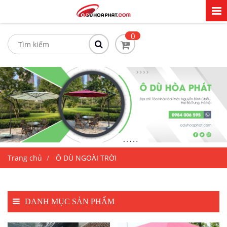
0
Trang chủ
Ô DÙ NGOÀI TRỜI
DANH MỤC SẢN PHẨM