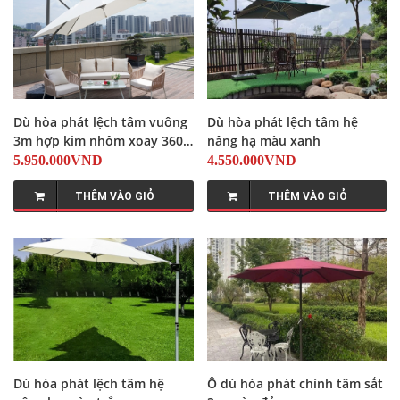
Dù hòa phát lệch tâm vuông
Dù hòa phát lệch tâm hệ
3m hợp kim nhôm xoay 360
nâng hạ màu xanh
màu trắng
5.950.000VND
4.550.000VND
THÊM VÀO GIỎ
THÊM VÀO GIỎ
Dù hòa phát lệch tâm hệ
Ô dù hòa phát chính tâm sắt