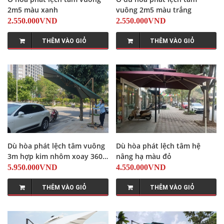
2m5 màu xanh
vuông 2m5 màu trắng
2.550.000VND
2.550.000VND
THÊM VÀO GIỎ
THÊM VÀO GIỎ
Dù hòa phát lệch tâm vuông
Dù hòa phát lệch tâm hệ
3m hợp kim nhôm xoay 360
nâng hạ màu đỏ
màu xanh
5.950.000VND
4.550.000VND
THÊM VÀO GIỎ
THÊM VÀO GIỎ