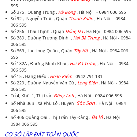
595
Số 375 , Quang Trung ,
Hà Đông
, Hà Nội - 0984 006 595
Số 92 , Nguyễn Trãi , Quận
Thanh Xuân
, Hà Nội - 0984
006 595
Số 256 , Thái Thịnh , Quận
Đống Đa
,
Hà Nội - 0984 006 595
Số 389 , Đường Trương Định ,
Hai Bà Trưng
,
Hà Nội - 0984
006 595
Số 369 , Lạc Long Quân , Quận
Tây Hồ
, Hà Nội - 0984 006
595
Số 182A , Đường Minh Khai ,
Hai Bà Trưng
, Hà Nội - 0984
006 595
Số 15 , Hàng Điếu ,
Hoàn Kiếm
, 0942 791 181
Số 229 , Đường Nguyễn Văn Cừ ,
Long Biên
, Hà Nội - 0984
006 595
Tổ 4, Khối 1, Thị trấn
Đông Anh
, Hà Nội - 0984 006 595
Sóc Sơn
Số Nhà 36B , Xã Phù Lỗ , Huyện
, Hà Nội - 0984
006 595
Ba Vì
Số 406 Quảng Oai , Thị Trấn Tây Đằng ,
, Hà Nội -
0984 006 595
CƠ SỞ LẮP ĐẶT TOÀN QUỐC