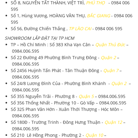
SỐ 8, NGUYỄN TẤT THÀNH, VIỆT TRÌ,
PHÚ THỌ
- 0984 006
595
Số 1, Hùng Vương, HOÀNG VĂN THỤ,
BẮC GIANG
- 0984 006
595
Số 56, Đường Chiến Thắng ,
TP LÀO CAI
- 0984 006 595
SHOWROOM LẮP ĐẶT TẠI TP HCM
TP – Hồ Chí Minh
: Số 383 Kha Vạn Cân –
Quận Thủ Đức
–
0984.006.595
Số 22 Đường 49 Phường Bình Trưng Đông -
Quận 2
–
0984.006.595
Số 2456 Huỳnh Tấn Phát - Tân Thuận Đông -
Quận 7
–
0984.006.595
Số 24/8 Lương Đình Của - Phường Bình Khánh -
Quận 2
–
0984.006.595
Số 355 Nguyễn Trãi - Phường 8 -
Quận 5
–
0984.006.595
Số 356 Thống Nhất - Phường 10 - Gò Vấp –
0984.006.595
Số 325 Phan Văn Hớn - Xuân Thới Thượng - Hóc Môn –
0984.006.595
Số 180Đ - Trường Trinh - Đông Hưng Thuận -
Quận 12
–
0984.006.595
Số 210 Lê Hồng Phong - Phường 2 -
Quận 10
–