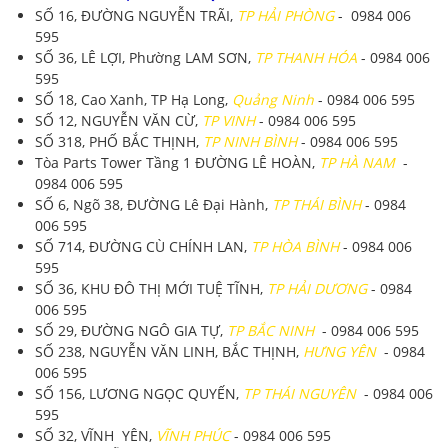
SỐ 16, ĐƯỜNG NGUYỄN TRÃI,
TP HẢI PHÒNG
- 0984 006
595
SỐ 36, LÊ LỢI, Phường LAM SƠN,
TP THANH HÓA
- 0984 006
595
SỐ 18, Cao Xanh, TP Hạ Long,
Quảng Ninh
- 0984 006 595
SỐ 12, NGUYỄN VĂN CỪ,
TP VINH
- 0984 006 595
SỐ 318, PHỐ BẮC THỊNH,
TP NINH BÌNH
- 0984 006 595
Tòa Parts Tower Tầng 1 ĐƯỜNG LÊ HOÀN,
TP HÀ NAM
-
0984 006 595
SỐ 6, Ngõ 38, ĐƯỜNG Lê Đại Hành,
TP THÁI BÌNH
- 0984
006 595
SỐ 714, ĐƯỜNG CÙ CHÍNH LAN,
TP HÒA BÌNH
- 0984 006
595
SỐ 36, KHU ĐÔ THỊ MỚI TUỆ TĨNH,
TP HẢI DƯƠNG
- 0984
006 595
SỐ 29, ĐƯỜNG NGÔ GIA TỰ,
TP BẮC NINH
- 0984 006 595
SỐ 238, NGUYỄN VĂN LINH, BẮC THỊNH,
HƯNG YÊN
- 0984
006 595
SỐ 156, LƯƠNG NGỌC QUYẾN,
TP THÁI NGUYÊN
- 0984 006
595
SỐ 32, VĨNH YÊN,
VĨNH PHÚC
- 0984 006 595