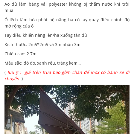
Áo dù làm bằng vải polyester không bị thấm nước khi trời
mưa
Ô lệch tâm hòa phát hệ nâng hạ có tay quay điều chỉnh độ
mở rộng của ô
Tay điều khiển nâng lên/hạ xuống tán dù
Kích thước: 2m5*2m5 và 3m nhân 3m
Chiều cao: 2.7m
Màu sắc: đỏ đo, xanh rêu, trắng kem…
(
lưu ý ; giá trên trưa bao gồm chân đế inox có bánh xe di
chuyển
)