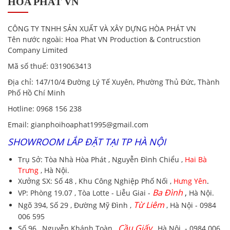
HÒA PHÁT VN
CÔNG TY TNHH SẢN XUẤT VÀ XÂY DỰNG HÒA PHÁT VN
Tên nước ngoài:
Hoa Phat VN Production & Contrucstion
Company Limited
Mã số thuế:
0319063413
Địa chỉ
: 147/10/4 Đường Lý Tế Xuyên, Phường Thủ Đức, Thành
Phố Hồ Chí Minh
Hotline
:
0968 156 238
Email
: gianphoihoaphat1995@gmail.com
SHOWROOM LẮP ĐẶT TẠI TP HÀ NỘI
Trụ Sở:
Tòa Nhà Hòa Phát , Nguyễn Đình Chiểu ,
Hai Bà
Trưng
, Hà Nội.
Xưởng SX:
Số 48 , Khu Công Nghiệp Phố Nối ,
Hưng Yên
.
Ba Đình
,
VP:
Phòng 19.07 , Tòa Lotte - Liễu Giai -
Hà Nội.
Từ Liêm
Ngõ 394, Số 29 , Đường Mỹ Đình ,
, Hà Nội - 0984
006 595
Cầu Giấy
Số 96 , Nguyễn Khánh Toàn ,
, Hà Nội - 0984 006