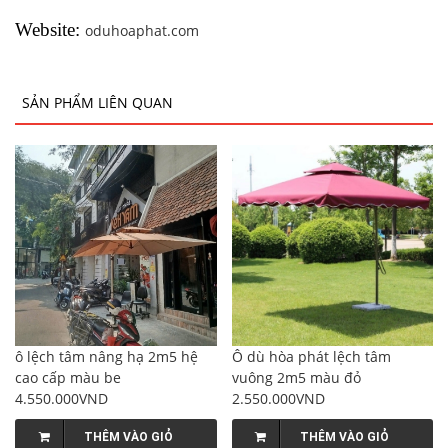
Website:
oduhoaphat.com
SẢN PHẨM LIÊN QUAN
ô lệch tâm nâng hạ 2m5 hệ
Ô dù hòa phát lệch tâm
cao cấp màu be
vuông 2m5 màu đỏ
4.550.000VND
2.550.000VND
THÊM VÀO GIỎ
THÊM VÀO GIỎ