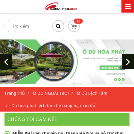
0
Trang chủ
Ô DÙ NGOÀI TRỜI
Ô Dù Lệch Tâm
Dù hòa phát lệch tâm hệ nâng hạ màu đỏ
CHÚNG TÔI CAM KẾT
MIỄN PHÍ vận chuyển nội thành Hà Nội và hỗ trợ ship