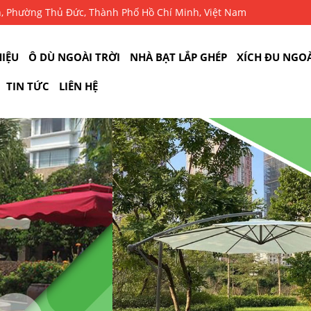
n, Phường Thủ Đức, Thành Phố Hồ Chí Minh, Việt Nam
HIỆU
Ô DÙ NGOÀI TRỜI
NHÀ BẠT LẮP GHÉP
XÍCH ĐU NGOÀ
TIN TỨC
LIÊN HỆ