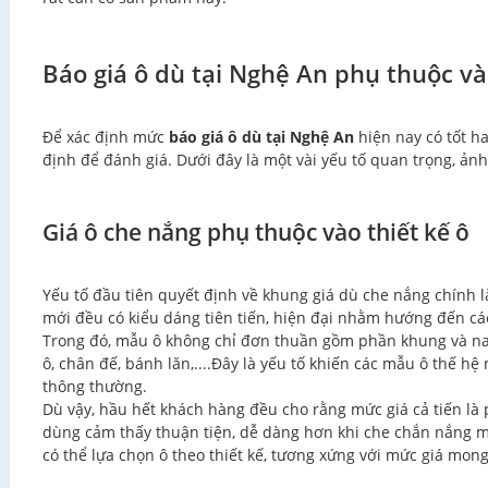
Báo giá ô dù tại Nghệ An phụ thuộc v
Để xác định mức
báo giá
ô dù tại Nghệ An
hiện nay có tốt h
định để đánh giá. Dưới đây là một vài yếu tố quan trọng, ảnh
Giá ô che nắng phụ thuộc vào thiết kế ô
Yếu tố đầu tiên quyết định về khung giá dù che nắng chính l
mới đều có kiểu dáng tiên tiến, hiện đại nhằm hướng đến c
Trong đó, mẫu ô không chỉ đơn thuần gồm phần khung và nan 
ô, chân đế, bánh lăn,....Đây là yếu tố khiến các mẫu ô thế hệ
thông thường.
Dù vậy, hầu hết khách hàng đều cho rằng mức giá cả tiến l
dùng cảm thấy thuận tiện, dễ dàng hơn khi che chắn nắng m
có thể lựa chọn ô theo thiết kế, tương xứng với mức giá mon