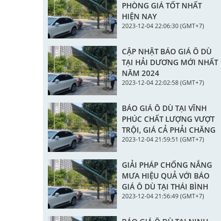
PHÒNG GIÁ TỐT NHẤT
HIỆN NAY
2023-12-04 22:06:30 (GMT+7)
CẬP NHẬT BÁO GIÁ Ô DÙ
TẠI HẢI DƯƠNG MỚI NHẤT
NĂM 2024
2023-12-04 22:02:58 (GMT+7)
BÁO GIÁ Ô DÙ TẠI VĨNH
PHÚC CHẤT LƯỢNG VƯỢT
TRỘI, GIÁ CẢ PHẢI CHĂNG
2023-12-04 21:59:51 (GMT+7)
GIẢI PHÁP CHỐNG NẮNG
MƯA HIỆU QUẢ VỚI BÁO
GIÁ Ô DÙ TẠI THÁI BÌNH
2023-12-04 21:56:49 (GMT+7)