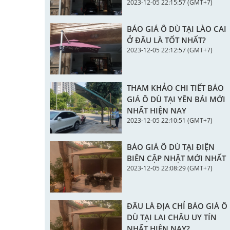
2023-12-05 22:15:57 (GMT+7)
BÁO GIÁ Ô DÙ TẠI LÀO CAI
Ở ĐÂU LÀ TỐT NHẤT?
2023-12-05 22:12:57 (GMT+7)
THAM KHẢO CHI TIẾT BÁO
GIÁ Ô DÙ TẠI YÊN BÁI MỚI
NHẤT HIỆN NAY
2023-12-05 22:10:51 (GMT+7)
BÁO GIÁ Ô DÙ TẠI ĐIỆN
BIÊN CẬP NHẬT MỚI NHẤT
2023-12-05 22:08:29 (GMT+7)
ĐÂU LÀ ĐỊA CHỈ BÁO GIÁ Ô
DÙ TẠI LAI CHÂU UY TÍN
NHẤT HIỆN NAY?