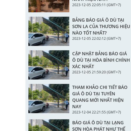
2023-12-05 22:05:11 (GMT+7)
BẢNG BÁO GIÁ Ô DÙ TẠI
SƠN LA CỦA THƯƠNG HIỆU
NÀO TỐT NHẤT?
2023-12-05 22:02:12 (GMT+7)
CẬP NHẬT BẢNG BÁO GIÁ
Ô DÙ TẠI HÒA BÌNH CHÍNH
XÁC NHẤT
2023-12-05 21:59:20 (GMT+7)
THAM KHẢO CHI TIẾT BÁO
GIÁ Ô DÙ TẠI TUYÊN
QUANG MỚI NHẤT HIỆN
NAY
2023-12-04 22:21:55 (GMT+7)
BÁO GIÁ Ô DÙ TẠI LẠNG
SƠN HÒA PHÁT NHƯ THẾ