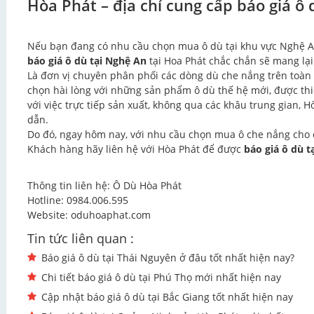
Hòa Phát – địa chỉ cung cấp báo giá ô 
Nếu bạn đang có nhu cầu chọn mua ô dù tại khu vực Nghệ An
báo giá ô dù tại Nghệ An
tại Hoa Phát chắc chắn sẽ mang lại
Là đơn vị chuyên phân phối các dòng dù che nắng trên toàn
chọn hài lòng với những sản phẩm ô dù thế hệ mới, được thiế
với việc trực tiếp sản xuất, không qua các khâu trung gian, 
dẫn.
Do đó, ngay hôm nay, với nhu cầu chọn mua ô che nắng cho 
Khách hàng hãy liên hệ với Hòa Phát để được
báo giá ô dù t
Thông tin liên hệ:
Ô Dù Hòa Phát
Hotline: 0984.006.595
Website:
oduhoaphat.com
Tin tức liên quan :
Báo giá ô dù tại Thái Nguyên ở đâu tốt nhất hiện nay?
Chi tiết báo giá ô dù tại Phú Thọ mới nhất hiện nay
Cập nhật báo giá ô dù tại Bắc Giang tốt nhất hiện nay