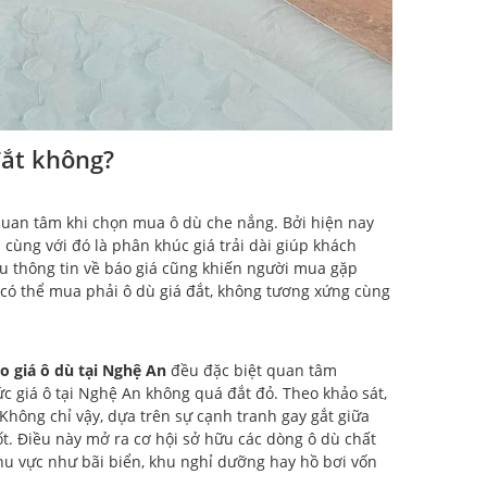
đắt không?
uan tâm khi chọn mua ô dù che nắng. Bởi hiện nay
 cùng với đó là phân khúc giá trải dài giúp khách
ều thông tin về báo giá cũng khiến người mua gặp
 có thể mua phải ô dù giá đắt, không tương xứng cùng
o giá ô
dù tại Nghệ An
đều đặc biệt quan tâm
ức giá ô tại Nghệ An không quá đắt đỏ. Theo khảo sát,
Không chỉ vậy, dựa trên sự cạnh tranh gay gắt giữa
t. Điều này mở ra cơ hội sở hữu các dòng ô dù chất
khu vực như bãi biển, khu nghỉ dưỡng hay hồ bơi vốn