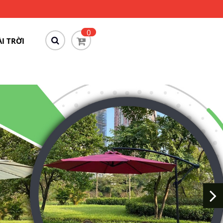
0
I TRỜI