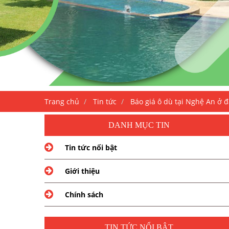
Trang chủ
Tin tức
Báo giá ô dù tại Nghệ An ở đ
DANH MỤC TIN
Tin tức nổi bật
Giới thiệu
Chính sách
TIN TỨC NỔI BẬT