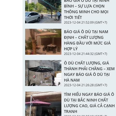
BÁO GIÁ Ô DÙ TẠI NINH
BÌNH – SỰ LỰA CHỌN
THÔNG MINH CHO MỌI
THỜI TIẾT
2023-12-04 21:52:09 (GMT+7)
BÁO GIÁ Ô DÙ TẠI NAM
ĐỊNH – CHẤT LƯỢNG
HÀNG ĐẦU VỚI MỨC GIÁ
HỢP LÝ
2023-12-04 21:44:32 (GMT+7)
Ô DÙ CHẤT LƯỢNG, GIÁ
THÀNH PHẢI CHĂNG – XEM
NGAY BÁO GIÁ Ô DÙ TẠI
HÀ NAM
2023-12-04 21:26:28 (GMT+7)
TÌM HIỂU NGAY BÁO GIÁ Ô
DÙ TẠI BẮC NINH CHẤT
LƯỢNG CAO, GIÁ CẢ CẠNH
TRANH