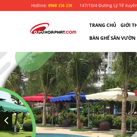
Hotline:
147/10/4 Đường Lý Tế Xuyê
0968 156 238
TRANG CHỦ
GIỚI T
BÀN GHẾ SÂN VƯỜN