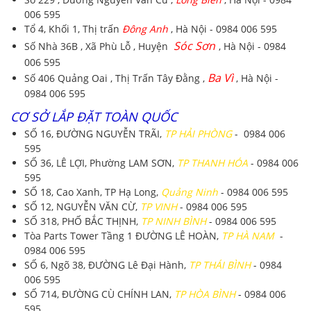
006 595
Tổ 4, Khối 1, Thị trấn
Đông Anh
, Hà Nội - 0984 006 595
Sóc Sơn
Số Nhà 36B , Xã Phù Lỗ , Huyện
, Hà Nội - 0984
006 595
Ba Vì
Số 406 Quảng Oai , Thị Trấn Tây Đằng ,
, Hà Nội -
0984 006 595
CƠ SỞ LẮP ĐẶT TOÀN QUỐC
SỐ 16, ĐƯỜNG NGUYỄN TRÃI,
TP HẢI PHÒNG
- 0984 006
595
SỐ 36, LÊ LỢI, Phường LAM SƠN,
TP THANH HÓA
- 0984 006
595
SỐ 18, Cao Xanh, TP Hạ Long,
Quảng Ninh
- 0984 006 595
SỐ 12, NGUYỄN VĂN CỪ,
TP VINH
- 0984 006 595
SỐ 318, PHỐ BẮC THỊNH,
TP NINH BÌNH
- 0984 006 595
Tòa Parts Tower Tầng 1 ĐƯỜNG LÊ HOÀN,
TP HÀ NAM
-
0984 006 595
SỐ 6, Ngõ 38, ĐƯỜNG Lê Đại Hành,
TP THÁI BÌNH
- 0984
006 595
SỐ 714, ĐƯỜNG CÙ CHÍNH LAN,
TP HÒA BÌNH
- 0984 006
595