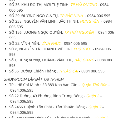
SỐ 36, KHU ĐÔ THỊ MỚI TUỆ TĨNH,
TP HẢI DƯƠNG
- 0984
006 595
SỐ 29, ĐƯỜNG NGÔ GIA TỰ,
TP BẮC NINH
- 0984 006 595
SỐ 238, NGUYỄN VĂN LINH, BẮC THỊNH,
HƯNG YÊN
- 0984
006 595
SỐ 156, LƯƠNG NGỌC QUYẾN,
TP THÁI NGUYÊN
- 0984 006
595
SỐ 32, VĨNH YÊN,
VĨNH PHÚC
- 0984 006 595
SỐ 8, NGUYỄN TẤT THÀNH, VIỆT TRÌ,
PHÚ THỌ
- 0984 006
595
Số 1, Hùng Vương, HOÀNG VĂN THỤ,
BẮC GIANG
- 0984 006
595
Số 56, Đường Chiến Thắng ,
TP LÀO CAI
- 0984 006 595
SHOWROOM LẮP ĐẶT TẠI TP HCM
TP – Hồ Chí Minh
: Số 383 Kha Vạn Cân –
Quận Thủ Đức
–
0984.006.595
Số 22 Đường 49 Phường Bình Trưng Đông -
Quận 2
–
0984.006.595
Số 2456 Huỳnh Tấn Phát - Tân Thuận Đông -
Quận 7
–
0984.006.595
Số 24/8 Lương Đình Của - Phường Bình Khánh -
Quận 2
–