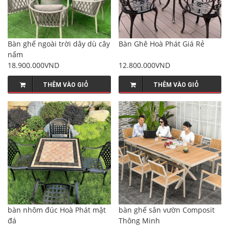
Bàn ghế ngoài trời dây dù cây
Bàn Ghê Hoà Phát Giá Rẻ
nấm
18.900.000VND
12.800.000VND
THÊM VÀO GIỎ
THÊM VÀO GIỎ
bàn nhôm đúc Hoà Phát mặt
bàn ghế sân vườn Composit
đá
Thông Minh