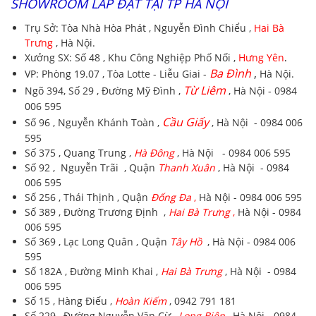
SHOWROOM LẮP ĐẶT TẠI TP HÀ NỘI
Trụ Sở:
Tòa Nhà Hòa Phát , Nguyễn Đình Chiểu ,
Hai Bà
Trưng
, Hà Nội.
Xưởng SX:
Số 48 , Khu Công Nghiệp Phố Nối ,
Hưng Yên
.
Ba Đình
,
VP:
Phòng 19.07 , Tòa Lotte - Liễu Giai -
Hà Nội.
Từ Liêm
Ngõ 394, Số 29 , Đường Mỹ Đình ,
, Hà Nội - 0984
006 595
Cầu Giấy
Số 96 , Nguyễn Khánh Toàn ,
, Hà Nội - 0984 006
595
Số 375 , Quang Trung ,
Hà Đông
, Hà Nội - 0984 006 595
Số 92 , Nguyễn Trãi , Quận
Thanh Xuân
, Hà Nội - 0984
006 595
Số 256 , Thái Thịnh , Quận
Đống Đa
,
Hà Nội - 0984 006 595
Số 389 , Đường Trương Định ,
Hai Bà Trưng
,
Hà Nội - 0984
006 595
Số 369 , Lạc Long Quân , Quận
Tây Hồ
, Hà Nội - 0984 006
595
Số 182A , Đường Minh Khai ,
Hai Bà Trưng
, Hà Nội - 0984
006 595
Số 15 , Hàng Điếu ,
Hoàn Kiếm
, 0942 791 181
Số 229 , Đường Nguyễn Văn Cừ ,
Long Biên
, Hà Nội - 0984