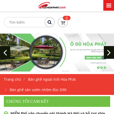
0
Trang chủ
Bàn ghế ngoài trời Hòa Phát
Bàn ghế sân vườn nhôm đúc D90
CHÚNG TÔI CAM KẾT
MIỄN PHÍ vận chuyển nội thành Hà Nội và hỗ trợ ship