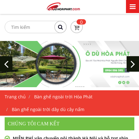
0
Trang chủ
Bàn ghế ngoài trời Hòa Phát
Bàn ghế ngoài trời dây dù cây nấm
CHÚNG TÔI CAM KẾT
MIỄN PHÍ vận chuyển nội thành Hà Nội và hỗ trợ ship