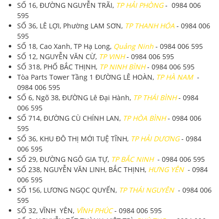
SỐ 16, ĐƯỜNG NGUYỄN TRÃI,
TP HẢI PHÒNG
- 0984 006
595
SỐ 36, LÊ LỢI, Phường LAM SƠN,
TP THANH HÓA
- 0984 006
595
SỐ 18, Cao Xanh, TP Hạ Long,
Quảng Ninh
- 0984 006 595
SỐ 12, NGUYỄN VĂN CỪ,
TP VINH
- 0984 006 595
SỐ 318, PHỐ BẮC THỊNH,
TP NINH BÌNH
- 0984 006 595
Tòa Parts Tower Tầng 1 ĐƯỜNG LÊ HOÀN,
TP HÀ NAM
-
0984 006 595
SỐ 6, Ngõ 38, ĐƯỜNG Lê Đại Hành,
TP THÁI BÌNH
- 0984
006 595
SỐ 714, ĐƯỜNG CÙ CHÍNH LAN,
TP HÒA BÌNH
- 0984 006
595
SỐ 36, KHU ĐÔ THỊ MỚI TUỆ TĨNH,
TP HẢI DƯƠNG
- 0984
006 595
SỐ 29, ĐƯỜNG NGÔ GIA TỰ,
TP BẮC NINH
- 0984 006 595
SỐ 238, NGUYỄN VĂN LINH, BẮC THỊNH,
HƯNG YÊN
- 0984
006 595
SỐ 156, LƯƠNG NGỌC QUYẾN,
TP THÁI NGUYÊN
- 0984 006
595
SỐ 32, VĨNH YÊN,
VĨNH PHÚC
- 0984 006 595