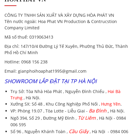
CÔNG TY TNHH SẢN XUẤT VÀ XÂY DỰNG HÒA PHÁT VN
Tên nước ngoài:
Hoa Phat VN Production & Contrucstion
Company Limited
Mã số thuế:
0319063413
Địa chỉ
: 147/10/4 Đường Lý Tế Xuyên, Phường Thủ Đức, Thành
Phố Hồ Chí Minh
Hotline
:
0968 156 238
Email
: gianphoihoaphat1995@gmail.com
SHOWROOM LẮP ĐẶT TẠI TP HÀ NỘI
Trụ Sở:
Tòa Nhà Hòa Phát , Nguyễn Đình Chiểu ,
Hai Bà
Trưng
, Hà Nội.
Xưởng SX:
Số 48 , Khu Công Nghiệp Phố Nối ,
Hưng Yên
.
Ba Đình
,
VP:
Phòng 19.07 , Tòa Lotte - Liễu Giai -
Hà Nội.
Từ Liêm
Ngõ 394, Số 29 , Đường Mỹ Đình ,
, Hà Nội - 0984
006 595
Cầu Giấy
Số 96 , Nguyễn Khánh Toàn ,
, Hà Nội - 0984 006