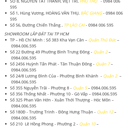
SỐ 8, NGUYỄN TẤT THÀNH, VIỆT TRÌ,
PHÚ THỌ
- 0984 006
595
Số 1, Hùng Vương, HOÀNG VĂN THỤ,
BẮC GIANG
- 0984 006
595
Số 56, Đường Chiến Thắng ,
TP LÀO CAI
- 0984 006 595
SHOWROOM LẮP ĐẶT TẠI TP HCM
TP – Hồ Chí Minh
: Số 383 Kha Vạn Cân –
Quận Thủ Đức
–
0984.006.595
Số 22 Đường 49 Phường Bình Trưng Đông -
Quận 2
–
0984.006.595
Số 2456 Huỳnh Tấn Phát - Tân Thuận Đông -
Quận 7
–
0984.006.595
Số 24/8 Lương Đình Của - Phường Bình Khánh -
Quận 2
–
0984.006.595
Số 355 Nguyễn Trãi - Phường 8 -
Quận 5
–
0984.006.595
Số 356 Thống Nhất - Phường 10 - Gò Vấp –
0984.006.595
Số 325 Phan Văn Hớn - Xuân Thới Thượng - Hóc Môn –
0984.006.595
Số 180Đ - Trường Trinh - Đông Hưng Thuận -
Quận 12
–
0984.006.595
Số 210 Lê Hồng Phong - Phường 2 -
Quận 10
–