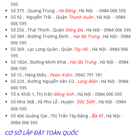
595
Số 375 , Quang Trung ,
Hà Đông
, Hà Nội - 0984 006 595
Số 92 , Nguyễn Trãi , Quận
Thanh Xuân
, Hà Nội - 0984
006 595
Số 256 , Thái Thịnh , Quận
Đống Đa
,
Hà Nội - 0984 006 595
Số 389 , Đường Trương Định ,
Hai Bà Trưng
,
Hà Nội - 0984
006 595
Số 369 , Lạc Long Quân , Quận
Tây Hồ
, Hà Nội - 0984 006
595
Số 182A , Đường Minh Khai ,
Hai Bà Trưng
, Hà Nội - 0984
006 595
Số 15 , Hàng Điếu ,
Hoàn Kiếm
, 0942 791 181
Số 229 , Đường Nguyễn Văn Cừ ,
Long Biên
, Hà Nội - 0984
006 595
Tổ 4, Khối 1, Thị trấn
Đông Anh
, Hà Nội - 0984 006 595
Sóc Sơn
Số Nhà 36B , Xã Phù Lỗ , Huyện
, Hà Nội - 0984
006 595
Ba Vì
Số 406 Quảng Oai , Thị Trấn Tây Đằng ,
, Hà Nội -
0984 006 595
CƠ SỞ LẮP ĐẶT TOÀN QUỐC