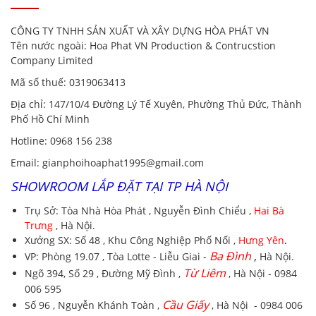
CÔNG TY TNHH SẢN XUẤT VÀ XÂY DỰNG HÒA PHÁT VN
Tên nước ngoài:
Hoa Phat VN Production & Contrucstion
Company Limited
Mã số thuế:
0319063413
Địa chỉ
: 147/10/4 Đường Lý Tế Xuyên, Phường Thủ Đức, Thành
Phố Hồ Chí Minh
Hotline
:
0968 156 238
Email
: gianphoihoaphat1995@gmail.com
SHOWROOM LẮP ĐẶT TẠI TP HÀ NỘI
Trụ Sở:
Tòa Nhà Hòa Phát , Nguyễn Đình Chiểu ,
Hai Bà
Trưng
, Hà Nội.
Xưởng SX:
Số 48 , Khu Công Nghiệp Phố Nối ,
Hưng Yên
.
Ba Đình
,
VP:
Phòng 19.07 , Tòa Lotte - Liễu Giai -
Hà Nội.
Từ Liêm
Ngõ 394, Số 29 , Đường Mỹ Đình ,
, Hà Nội - 0984
006 595
Cầu Giấy
Số 96 , Nguyễn Khánh Toàn ,
, Hà Nội - 0984 006