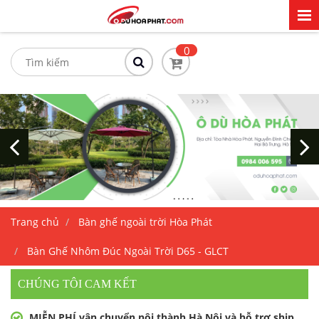
0
Trang chủ
Bàn ghế ngoài trời Hòa Phát
Bàn Ghế Nhôm Đúc Ngoài Trời D65 - GLCT
CHÚNG TÔI CAM KẾT
MIỄN PHÍ vận chuyển nội thành Hà Nội và hỗ trợ ship