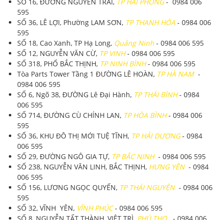
SỐ 16, ĐƯỜNG NGUYỄN TRÃI,
TP HẢI PHÒNG
- 0984 006
595
SỐ 36, LÊ LỢI, Phường LAM SƠN,
TP THANH HÓA
- 0984 006
595
SỐ 18, Cao Xanh, TP Hạ Long,
Quảng Ninh
- 0984 006 595
SỐ 12, NGUYỄN VĂN CỪ,
TP VINH
- 0984 006 595
SỐ 318, PHỐ BẮC THỊNH,
TP NINH BÌNH
- 0984 006 595
Tòa Parts Tower Tầng 1 ĐƯỜNG LÊ HOÀN,
TP HÀ NAM
-
0984 006 595
SỐ 6, Ngõ 38, ĐƯỜNG Lê Đại Hành,
TP THÁI BÌNH
- 0984
006 595
SỐ 714, ĐƯỜNG CÙ CHÍNH LAN,
TP HÒA BÌNH
- 0984 006
595
SỐ 36, KHU ĐÔ THỊ MỚI TUỆ TĨNH,
TP HẢI DƯƠNG
- 0984
006 595
SỐ 29, ĐƯỜNG NGÔ GIA TỰ,
TP BẮC NINH
- 0984 006 595
SỐ 238, NGUYỄN VĂN LINH, BẮC THỊNH,
HƯNG YÊN
- 0984
006 595
SỐ 156, LƯƠNG NGỌC QUYẾN,
TP THÁI NGUYÊN
- 0984 006
595
SỐ 32, VĨNH YÊN,
VĨNH PHÚC
- 0984 006 595
SỐ 8, NGUYỄN TẤT THÀNH, VIỆT TRÌ,
PHÚ THỌ
- 0984 006