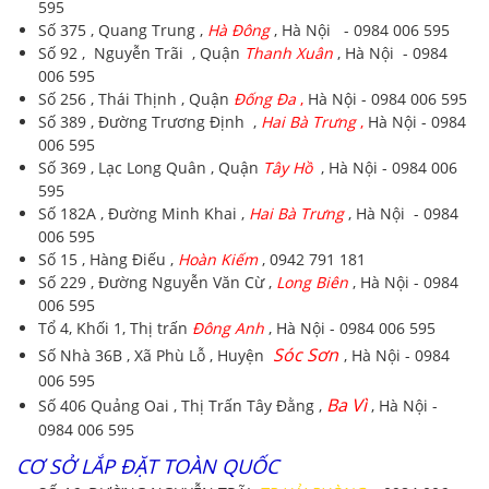
595
Số 375 , Quang Trung ,
Hà Đông
, Hà Nội - 0984 006 595
Số 92 , Nguyễn Trãi , Quận
Thanh Xuân
, Hà Nội - 0984
006 595
Số 256 , Thái Thịnh , Quận
Đống Đa
,
Hà Nội - 0984 006 595
Số 389 , Đường Trương Định ,
Hai Bà Trưng
,
Hà Nội - 0984
006 595
Số 369 , Lạc Long Quân , Quận
Tây Hồ
, Hà Nội - 0984 006
595
Số 182A , Đường Minh Khai ,
Hai Bà Trưng
, Hà Nội - 0984
006 595
Số 15 , Hàng Điếu ,
Hoàn Kiếm
, 0942 791 181
Số 229 , Đường Nguyễn Văn Cừ ,
Long Biên
, Hà Nội - 0984
006 595
Tổ 4, Khối 1, Thị trấn
Đông Anh
, Hà Nội - 0984 006 595
Sóc Sơn
Số Nhà 36B , Xã Phù Lỗ , Huyện
, Hà Nội - 0984
006 595
Ba Vì
Số 406 Quảng Oai , Thị Trấn Tây Đằng ,
, Hà Nội -
0984 006 595
CƠ SỞ LẮP ĐẶT TOÀN QUỐC