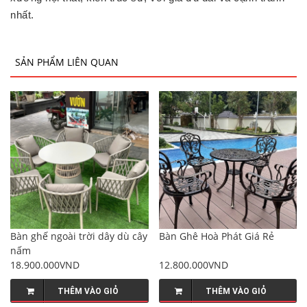
nhất.
SẢN PHẨM LIÊN QUAN
Bàn ghế ngoài trời dây dù cây
Bàn Ghê Hoà Phát Giá Rẻ
nấm
18.900.000VND
12.800.000VND
THÊM VÀO GIỎ
THÊM VÀO GIỎ