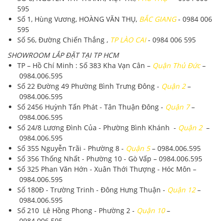
595
Số 1, Hùng Vương, HOÀNG VĂN THỤ,
BẮC GIANG
- 0984 006
595
Số 56, Đường Chiến Thắng ,
TP LÀO CAI
- 0984 006 595
SHOWROOM LẮP ĐẶT TẠI TP HCM
TP – Hồ Chí Minh
: Số 383 Kha Vạn Cân –
Quận Thủ Đức
–
0984.006.595
Số 22 Đường 49 Phường Bình Trưng Đông -
Quận 2
–
0984.006.595
Số 2456 Huỳnh Tấn Phát - Tân Thuận Đông -
Quận 7
–
0984.006.595
Số 24/8 Lương Đình Của - Phường Bình Khánh -
Quận 2
–
0984.006.595
Số 355 Nguyễn Trãi - Phường 8 -
Quận 5
–
0984.006.595
Số 356 Thống Nhất - Phường 10 - Gò Vấp –
0984.006.595
Số 325 Phan Văn Hớn - Xuân Thới Thượng - Hóc Môn –
0984.006.595
Số 180Đ - Trường Trinh - Đông Hưng Thuận -
Quận 12
–
0984.006.595
Số 210 Lê Hồng Phong - Phường 2 -
Quận 10
–
0984.006.595