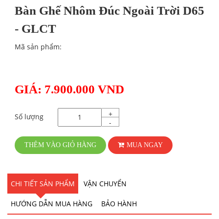
Bàn Ghế Nhôm Đúc Ngoài Trời D65
- GLCT
Mã sản phẩm:
GIÁ: 7.900.000 VND
+
Số lượng
-
THÊM VÀO GIỎ HÀNG
MUA NGAY
CHI TIẾT SẢN PHẨM
VẬN CHUYỂN
HƯỚNG DẪN MUA HÀNG
BẢO HÀNH