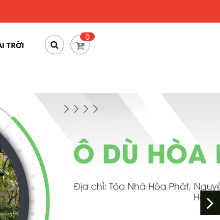
0
I TRỜI