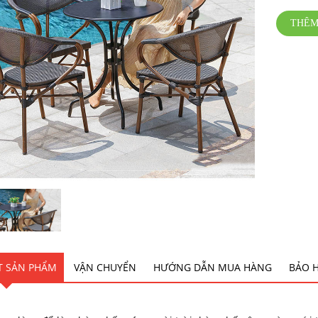
THÊM
ẾT SẢN PHẨM
VẬN CHUYỂN
HƯỚNG DẪN MUA HÀNG
BẢO 