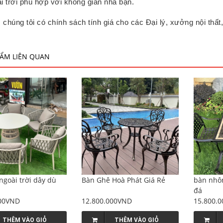
i trời phù hợp với không gian nhà bạn.
, chúng tôi có chính sách tính giá cho các Đại lý, xưởng nội thất,
ẨM LIÊN QUAN
ngoài trời dây dù
Bàn Ghê Hoà Phát Giá Rẻ
bàn nhô
đá
000VND
12.800.000VND
15.800.
THÊM VÀO GIỎ
THÊM VÀO GIỎ