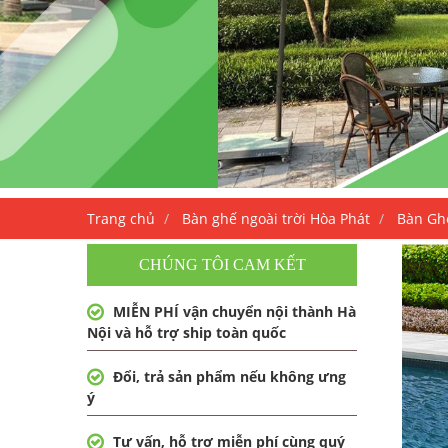
Trang chủ
Bàn ghế ngoài trời Hòa Phát
Bàn Gh
CHÚNG TÔI CAM KẾT
MIỄN PHÍ vận chuyển nội thành Hà
Nội và hỗ trợ ship toàn quốc
Đổi, trả sản phẩm nếu không ưng
ý
Tư vấn, hỗ trợ miễn phí cùng quý