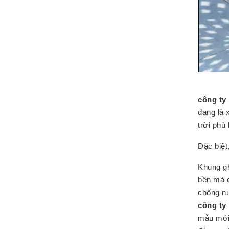
công ty
đang là 
trời phù
Đặc biệt
Khung gh
bền mà c
chống nư
công ty
mẫu mới 