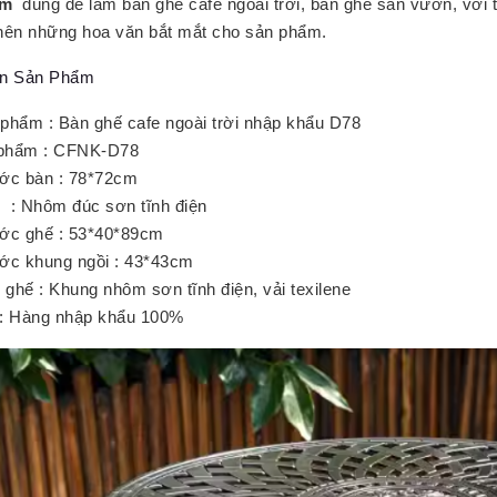
ẩm
dùng để làm bàn ghế cafe ngoài trời, bàn ghế sân vườn, với 
nên những hoa văn bắt mắt cho sản phẩm.
in Sản Phẩm
phẩm : Bàn ghế cafe ngoài trời nhập khẩu D78
phẩm : CFNK-D78
ước bàn : 78*72cm
u : Nhôm đúc sơn tĩnh điện
ước ghế : 53*40*89cm
ớc khung ngồi : 43*43cm
u ghế : Khung nhôm sơn tĩnh điện, vải texilene
 : Hàng nhập khẩu 100%