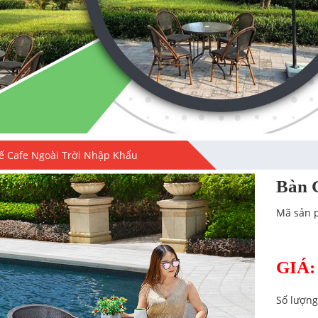
ế Cafe Ngoài Trời Nhập Khẩu
Bàn 
Mã sản 
GIÁ:
Số lượng