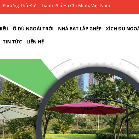
n, Phường Thủ Đức, Thành Phố Hồ Chí Minh, Việt Nam
HIỆU
Ô DÙ NGOÀI TRỜI
NHÀ BẠT LẮP GHÉP
XÍCH ĐU NGOÀ
TIN TỨC
LIÊN HỆ