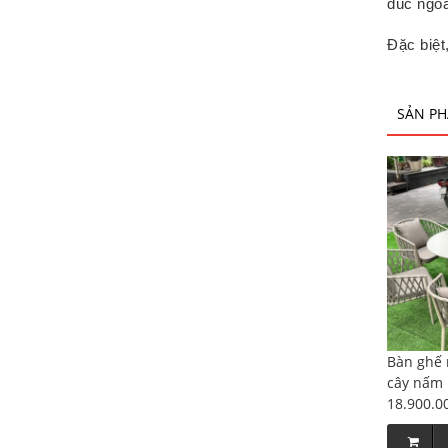
đúc ngoà
Đặc biệt
SẢN PH
Bàn ghế 
cây nấm
18.900.