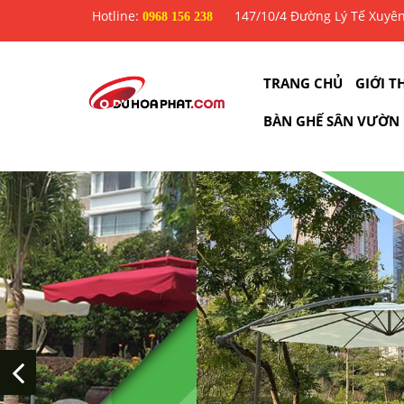
Hotline:
147/10/4 Đường Lý Tế Xuyê
0968 156 238
TRANG CHỦ
GIỚI T
BÀN GHẾ SÂN VƯỜN