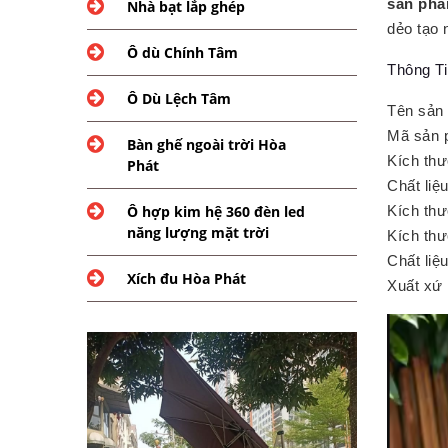
sản ph
Nhà bạt lắp ghép
dẻo tạo 
Ô dù Chính Tâm
Thông T
Ô Dù Lệch Tâm
Tên sản 
Mã sản 
Bàn ghế ngoài trời Hòa
Kích th
Phát
Chất liệ
Kích th
Ô hợp kim hệ 360 đèn led
năng lượng mặt trời
Kích thư
Chất liệ
Xích đu Hòa Phát
Xuất xứ