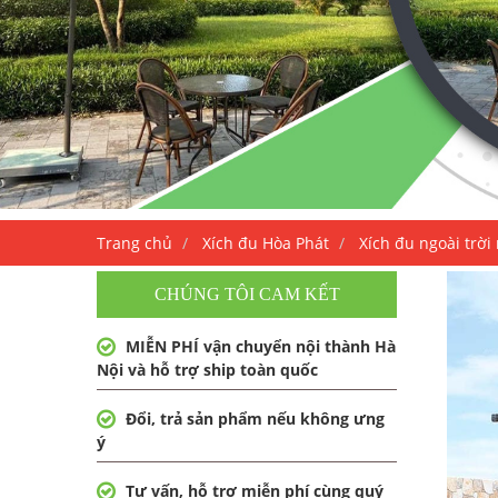
Trang chủ
Xích đu Hòa Phát
Xích đu ngoài trờ
CHÚNG TÔI CAM KẾT
MIỄN PHÍ vận chuyển nội thành Hà
Nội và hỗ trợ ship toàn quốc
Đổi, trả sản phẩm nếu không ưng
ý
Tư vấn, hỗ trợ miễn phí cùng quý