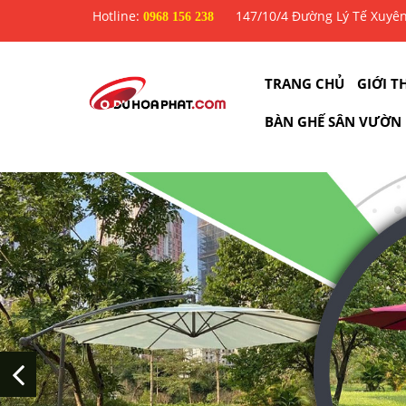
Hotline:
147/10/4 Đường Lý Tế Xuyê
0968 156 238
TRANG CHỦ
GIỚI T
BÀN GHẾ SÂN VƯỜN