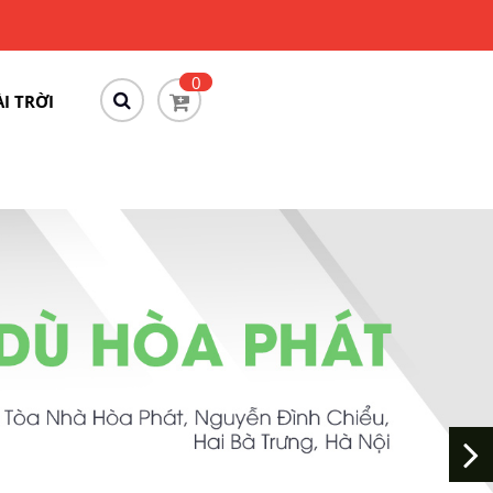
0
I TRỜI