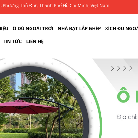
n, Phường Thủ Đức, Thành Phố Hồ Chí Minh, Việt Nam
HIỆU
Ô DÙ NGOÀI TRỜI
NHÀ BẠT LẮP GHÉP
XÍCH ĐU NGOÀ
TIN TỨC
LIÊN HỆ