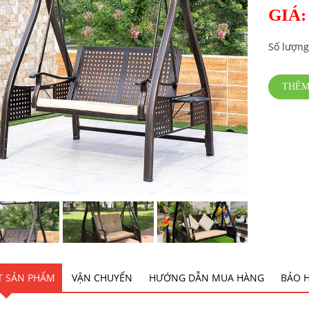
GIÁ:
Số lượng
THÊM
ẾT SẢN PHẨM
VẬN CHUYỂN
HƯỚNG DẪN MUA HÀNG
BẢO 