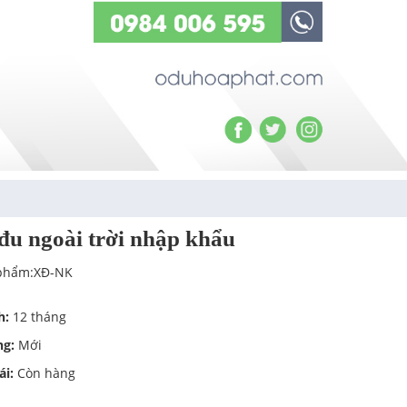
đu ngoài trời nhập khẩu
phẩm:XĐ-NK
h:
12 tháng
ng:
Mới
ái:
Còn hàng