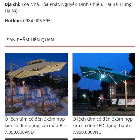
Địa chỉ:
Tòa Nhà Hòa Phát, Nguyễn Đình Chiểu, Hai Bà Trưng,
Hà Nội
Hotline:
0984 006 595
SẢN PHẨM LIÊN QUAN
Ô lệch tâm có đèn 3x3m hợp
Ô lệch tâm có đèn 3x3m hợp
kim có đèn dạng sao màu Be
kim có đèn LED dạng thanh
cffe đế nhựa đổ nước
7.350.000VND
dài màu xanh rêu đế nhựa đổ
7.950.000VND