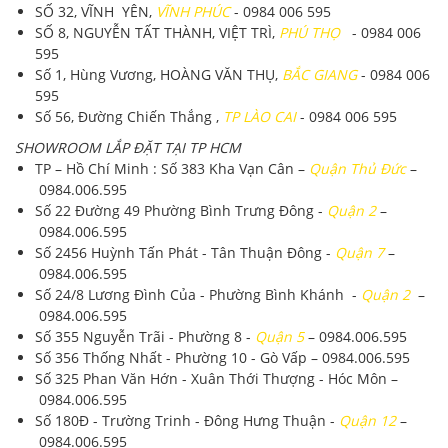
SỐ 32, VĨNH YÊN,
VĨNH PHÚC
- 0984 006 595
SỐ 8, NGUYỄN TẤT THÀNH, VIỆT TRÌ,
PHÚ THỌ
- 0984 006
595
Số 1, Hùng Vương, HOÀNG VĂN THỤ,
BẮC GIANG
- 0984 006
595
Số 56, Đường Chiến Thắng ,
TP LÀO CAI
- 0984 006 595
SHOWROOM LẮP ĐẶT TẠI TP HCM
TP – Hồ Chí Minh
: Số 383 Kha Vạn Cân –
Quận Thủ Đức
–
0984.006.595
Số 22 Đường 49 Phường Bình Trưng Đông -
Quận 2
–
0984.006.595
Số 2456 Huỳnh Tấn Phát - Tân Thuận Đông -
Quận 7
–
0984.006.595
Số 24/8 Lương Đình Của - Phường Bình Khánh -
Quận 2
–
0984.006.595
Số 355 Nguyễn Trãi - Phường 8 -
Quận 5
–
0984.006.595
Số 356 Thống Nhất - Phường 10 - Gò Vấp –
0984.006.595
Số 325 Phan Văn Hớn - Xuân Thới Thượng - Hóc Môn –
0984.006.595
Số 180Đ - Trường Trinh - Đông Hưng Thuận -
Quận 12
–
0984.006.595