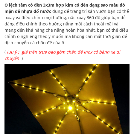
Ô lệch tâm có đèn 3x3m hợp kim có đèn dạng sao màu đỏ
mận đế nhựa đổ nước
dùng để trang trí sân vườn bạn có thể
xoay và điều chỉnh mọi hướng, nấc xoay 360 độ giúp bạn dễ
dàng điều chính theo hướng nắng một cách thoải mãi và
mang đến khả năng che nắng hoàn hỏa nhất, bạn có thể điều
chỉnh ô nghiêng theo ý muốn mà không cân mất thời gian để
dịch chuyển cả chân đế của ô.
(
lưu ý ; giá trên trưa bao gồm chân đế inox có bánh xe di
chuyển
)