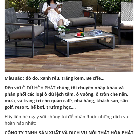
Màu sắc : đỏ đo, xanh rêu, trắng kem, Be cffe…
Đến với
Ô DÙ HÒA PHÁT
chúng tôi chuyên nhập khẩu và
phân phối các loại ô dù lệch tâm, ô vuông, ô tròn che nắn,
mưa, và trang trí cho quán café, nhà hàng, khách sạn, sân
golf, resort, bể bơi, trường học….
Hãy liên hệ ngay với chúng tôi để nhận được những dịch vụ
hoàn hảo nhất:
CÔNG TY TNHH SẢN XUẤT VÀ DỊCH VỤ NỘI THẤT HÒA PHÁT