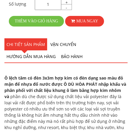
+
Số lượng
-
THÊM VÀO GIỎ HÀNG
MUA NGAY
CHI TIẾT SẢN PHẨM
VẬN CHUYỂN
HƯỚNG DẪN MUA HÀNG
BẢO HÀNH
Ô lệch tâm có đèn 3x3m hợp kim có đèn dạng sao màu đỏ
mận đế nhựa đổ nước được Ô DÙ HÒA PHÁT nhập khẩu và
phân phối với chất liệu khung ô làm bằng hợp kim nhôm
và
phần dù che được sử dụng chất liệu vải polyester đây là
loại vải rất được phổ biến trên thị trường hiện nay, sợi vải
polyester có nhiều ưu thế sơn so với các loại vải sợi truyền
thống là không hút ẩm nhưng hất thụ dầu chính nhờ vào
những đặc điểm này mà nó rất phù hợp để sử dụng ở những
khu nghỉ dưỡng, như resort, khu biệt thự, khu nhà vườn, khu