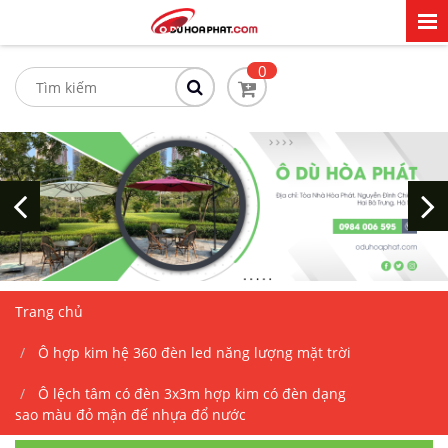
0
Trang chủ
Ô hợp kim hệ 360 đèn led năng lượng mặt trời
Ô lệch tâm có đèn 3x3m hợp kim có đèn dạng
sao màu đỏ mận đế nhựa đổ nước