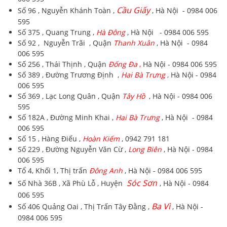
Cầu Giấy
Số 96 , Nguyễn Khánh Toàn ,
, Hà Nội - 0984 006
595
Số 375 , Quang Trung ,
Hà Đông
, Hà Nội - 0984 006 595
Số 92 , Nguyễn Trãi , Quận
Thanh Xuân
, Hà Nội - 0984
006 595
Số 256 , Thái Thịnh , Quận
Đống Đa
,
Hà Nội - 0984 006 595
Số 389 , Đường Trương Định ,
Hai Bà Trưng
,
Hà Nội - 0984
006 595
Số 369 , Lạc Long Quân , Quận
Tây Hồ
, Hà Nội - 0984 006
595
Số 182A , Đường Minh Khai ,
Hai Bà Trưng
, Hà Nội - 0984
006 595
Số 15 , Hàng Điếu ,
Hoàn Kiếm
, 0942 791 181
Số 229 , Đường Nguyễn Văn Cừ ,
Long Biên
, Hà Nội - 0984
006 595
Tổ 4, Khối 1, Thị trấn
Đông Anh
, Hà Nội - 0984 006 595
Sóc Sơn
Số Nhà 36B , Xã Phù Lỗ , Huyện
, Hà Nội - 0984
006 595
Ba Vì
Số 406 Quảng Oai , Thị Trấn Tây Đằng ,
, Hà Nội -
0984 006 595