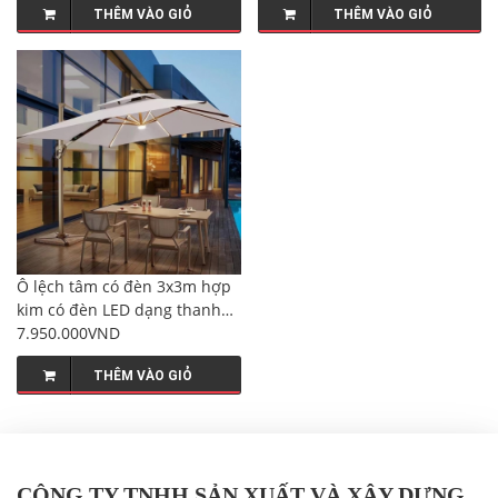
THÊM VÀO GIỎ
THÊM VÀO GIỎ
Ô lệch tâm có đèn 3x3m hợp
kim có đèn LED dạng thanh
dài màu trắng kem đế nhựa
7.950.000VND
đổ nước
THÊM VÀO GIỎ
CÔNG TY TNHH SẢN XUẤT VÀ XÂY DỰNG