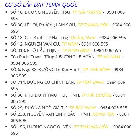
CƠ SỞ LẮP ĐẶT TOÀN QUỐC
SỐ 16, ĐƯỜNG NGUYỄN TRÃI,
TP HẢI PHÒNG
- 0984 006
595
SỐ 36, LÊ LỢI, Phường LAM SƠN,
TP THANH HÓA
- 0984 006
595
SỐ 18, Cao Xanh, TP Hạ Long,
Quảng Ninh
- 0984 006 595
SỐ 12, NGUYỄN VĂN CỪ,
TP VINH
- 0984 006 595
SỐ 318, PHỐ BẮC THỊNH,
TP NINH BÌNH
- 0984 006 595
Tòa Parts Tower Tầng 1 ĐƯỜNG LÊ HOÀN,
TP HÀ NAM
-
0984 006 595
SỐ 6, Ngõ 38, ĐƯỜNG Lê Đại Hành,
TP THÁI BÌNH
- 0984
006 595
SỐ 714, ĐƯỜNG CÙ CHÍNH LAN,
TP HÒA BÌNH
- 0984 006
595
SỐ 36, KHU ĐÔ THỊ MỚI TUỆ TĨNH,
TP HẢI DƯƠNG
- 0984
006 595
SỐ 29, ĐƯỜNG NGÔ GIA TỰ,
TP BẮC NINH
- 0984 006 595
SỐ 238, NGUYỄN VĂN LINH, BẮC THỊNH,
HƯNG YÊN
- 0984
006 595
SỐ 156, LƯƠNG NGỌC QUYẾN,
TP THÁI NGUYÊN
- 0984 006
595