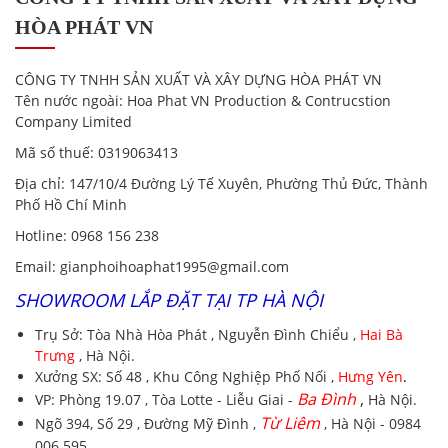
HÒA PHÁT VN
CÔNG TY TNHH SẢN XUẤT VÀ XÂY DỰNG HÒA PHÁT VN
Tên nước ngoài:
Hoa Phat VN Production & Contrucstion
Company Limited
Mã số thuế:
0319063413
Địa chỉ
: 147/10/4 Đường Lý Tế Xuyên, Phường Thủ Đức, Thành
Phố Hồ Chí Minh
Hotline
:
0968 156 238
Email
: gianphoihoaphat1995@gmail.com
SHOWROOM LẮP ĐẶT TẠI TP HÀ NỘI
Trụ Sở:
Tòa Nhà Hòa Phát , Nguyễn Đình Chiểu ,
Hai Bà
Trưng
, Hà Nội.
Xưởng SX:
Số 48 , Khu Công Nghiệp Phố Nối ,
Hưng Yên
.
Ba Đình
,
VP:
Phòng 19.07 , Tòa Lotte - Liễu Giai -
Hà Nội.
Từ Liêm
Ngõ 394, Số 29 , Đường Mỹ Đình ,
, Hà Nội - 0984
006 595