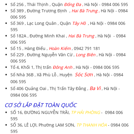
Số 256 , Thái Thịnh , Quận
Đống Đa
,
Hà Nội - 0984 006 595
Số 389 , Đường Trương Định ,
Hai Bà Trưng
,
Hà Nội - 0984
006 595
Số 369 , Lạc Long Quân , Quận
Tây Hồ
, Hà Nội - 0984 006
595
Số 182A , Đường Minh Khai ,
Hai Bà Trưng
, Hà Nội - 0984
006 595
Số 15 , Hàng Điếu ,
Hoàn Kiếm
, 0942 791 181
Số 229 , Đường Nguyễn Văn Cừ ,
Long Biên
, Hà Nội - 0984
006 595
Tổ 4, Khối 1, Thị trấn
Đông Anh
, Hà Nội - 0984 006 595
Sóc Sơn
Số Nhà 36B , Xã Phù Lỗ , Huyện
, Hà Nội - 0984
006 595
Ba Vì
Số 406 Quảng Oai , Thị Trấn Tây Đằng ,
, Hà Nội -
0984 006 595
CƠ SỞ LẮP ĐẶT TOÀN QUỐC
SỐ 16, ĐƯỜNG NGUYỄN TRÃI,
TP HẢI PHÒNG
- 0984 006
595
SỐ 36, LÊ LỢI, Phường LAM SƠN,
TP THANH HÓA
- 0984 006
595