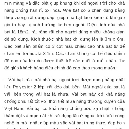
mịn màng và đặc biết giúp khung khi để ngoài trời chó khả
năng chống han rỉ, oxi hóa.
Nhà bạt
có 6 chân dùng bằng
thép vuông rất cứng cáp, giúp nhà bạt luôn kiên cố khi gặp
gió to hay bị ảnh hưởng từ bên ngoài. Diện tích của nhà
bạt là 18m2, rất rộng rãi cho người dùng nhiều không gian
để sử dụng. Kích thước nhà bạt khi dựng lên là 3m x 6m.
Đặc biệt sản phẩm có 3 cột mái, chiều cao nhà bạt từ đế
chân lên tới nóc là 3,1m. Các chân khung có thể điều chỉnh
độ cao của lều do được thiết kế các chốt ở mỗi chân. Từ
đó giúp khách hàng điều chỉnh độ cao theo mong muốn.
– Vải bạt của mái nhà bạt ngoài trời được dùng bằng chất
liệu Polyester 2 lớp, rất dẻo dai, bền. Mặt ngoài của bat là
vải, bên trong vải bạt là nhựa. Vải bạt này có khả năng
chống chịu rất tốt với thời tiết mưa nắng thường xuyên của
Việt Nam. Vải bạt có khả năng chống bức xạ nhiệt, chống
thấm dột và mục nát khi sử dụng lâu ở ngoài trời. Với công
nghệ in mới nhất giúp màu sắc vải bạt trung thực, đẹp hơn