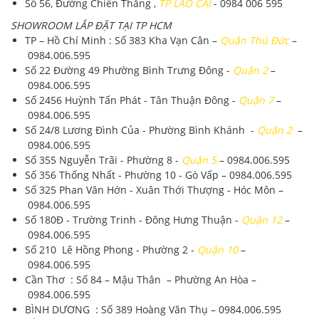
Số 56, Đường Chiến Thắng ,
TP LÀO CAI
- 0984 006 595
SHOWROOM LẮP ĐẶT TẠI TP HCM
TP – Hồ Chí Minh
: Số 383 Kha Vạn Cân –
Quận Thủ Đức
–
0984.006.595
Số 22 Đường 49 Phường Bình Trưng Đông -
Quận 2
–
0984.006.595
Số 2456 Huỳnh Tấn Phát - Tân Thuận Đông -
Quận 7
–
0984.006.595
Số 24/8 Lương Đình Của - Phường Bình Khánh -
Quận 2
–
0984.006.595
Số 355 Nguyễn Trãi - Phường 8 -
Quận 5
–
0984.006.595
Số 356 Thống Nhất - Phường 10 - Gò Vấp –
0984.006.595
Số 325 Phan Văn Hớn - Xuân Thới Thượng - Hóc Môn –
0984.006.595
Số 180Đ - Trường Trinh - Đông Hưng Thuận -
Quận 12
–
0984.006.595
Số 210 Lê Hồng Phong - Phường 2 -
Quận 10
–
0984.006.595
Cần Thơ : Số 84 – Mậu Thân – Phường An Hòa –
0984.006.595
BÌNH DƯƠNG : Số 389 Hoàng Văn Thụ –
0984.006.595