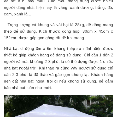
và rất ít bị bay màu. Các màu thông dụng được nhiều
người dùng nhất hiện nay là vàng, xanh dương, trắng, đỏ,
cam, xanh lá…
– Trọng lượng cả khung và vải bạt là 28kg, dễ dàng mang
theo để sử dụng. Kích thước đóng hộp: 30cm x 45cm x
152cm, được gấp gọn gàng rất dễ khi mang.
Nhà bạt di động 3m x 6m khung thép sơn tĩnh điện được
thiết kế giúp khách hàng dễ dàng sử dụng. Chỉ cần 1 đến 2
người và mất khoảng 2-3 phút là có thể dựng được 1 chiếc
nhà bạt ngoài trời. Khi tháo ra cũng vậy người sử dụng chỉ
cần 2-3 phút là đã tháo và gấp gọn chúng lại. Khách hàng
nên cất nha bat ngoai troi đi nếu không sử dụng, để đảm
bảo nhà bạt luôn như mới.