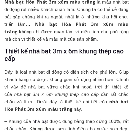
Nhà bạt Hòa Phát 3m x6m màu trắng
là mẫu nhà bạt
di động rất nhiều khách quan tâm. Chúng ta có thể dễ dàng
bắt gặp chúng khi ra ngoài, nhất là ở những khu hội chợ,
Nhà bạt Hòa Phát 3m x6m màu
triển lãm…
trắng
không chỉ được quan tâm vì diện tích che phủ rộng
mà còn vì thiết kế và mẫu mã của sản phẩm.
Thiết kế nhà bạt 3m x 6m khung thép cao
cấp
Đây là loại nhà bạt di động có diện tích che phủ lớn. Giúp
khách hàng có được không gian sử dụng nhiều hơn. Chính
vì vậy để nhà bạt vững chắc khi ngoài trời thì thiết kế
của
nhà bạt 3m x 6m khung thép cao cấp
cần rất chắc
nhà bạt
chắn và tỉ mỉ. Dưới đây là thiết kế chi tiết của
Hòa Phát 3m x6m màu trắng
này.
– Khung của
nhà bạt
được dùng bằng thép cứng 100%, rất
chắc chắn. Khung được sơn tĩnh điện cho nước sơn đẹp,