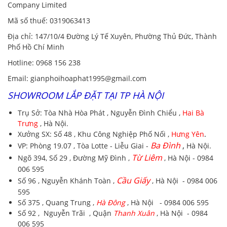
Company Limited
Mã số thuế:
0319063413
Địa chỉ
: 147/10/4 Đường Lý Tế Xuyên, Phường Thủ Đức, Thành
Phố Hồ Chí Minh
Hotline
:
0968 156 238
Email
: gianphoihoaphat1995@gmail.com
SHOWROOM LẮP ĐẶT TẠI TP HÀ NỘI
Trụ Sở:
Tòa Nhà Hòa Phát , Nguyễn Đình Chiểu ,
Hai Bà
Trưng
, Hà Nội.
Xưởng SX:
Số 48 , Khu Công Nghiệp Phố Nối ,
Hưng Yên
.
Ba Đình
,
VP:
Phòng 19.07 , Tòa Lotte - Liễu Giai -
Hà Nội.
Từ Liêm
Ngõ 394, Số 29 , Đường Mỹ Đình ,
, Hà Nội - 0984
006 595
Cầu Giấy
Số 96 , Nguyễn Khánh Toàn ,
, Hà Nội - 0984 006
595
Số 375 , Quang Trung ,
Hà Đông
, Hà Nội - 0984 006 595
Số 92 , Nguyễn Trãi , Quận
Thanh Xuân
, Hà Nội - 0984
006 595