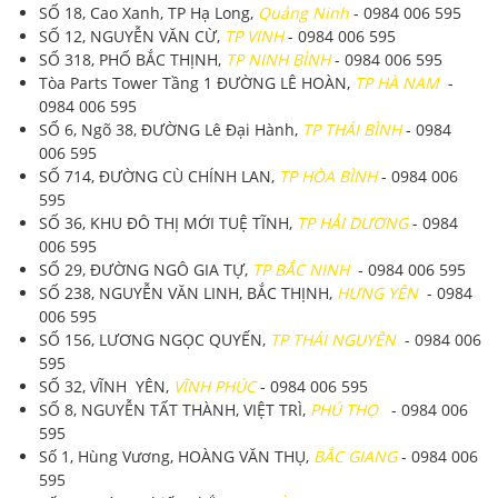
SỐ 18, Cao Xanh, TP Hạ Long,
Quảng Ninh
- 0984 006 595
SỐ 12, NGUYỄN VĂN CỪ,
TP VINH
- 0984 006 595
SỐ 318, PHỐ BẮC THỊNH,
TP NINH BÌNH
- 0984 006 595
Tòa Parts Tower Tầng 1 ĐƯỜNG LÊ HOÀN,
TP HÀ NAM
-
0984 006 595
SỐ 6, Ngõ 38, ĐƯỜNG Lê Đại Hành,
TP THÁI BÌNH
- 0984
006 595
SỐ 714, ĐƯỜNG CÙ CHÍNH LAN,
TP HÒA BÌNH
- 0984 006
595
SỐ 36, KHU ĐÔ THỊ MỚI TUỆ TĨNH,
TP HẢI DƯƠNG
- 0984
006 595
SỐ 29, ĐƯỜNG NGÔ GIA TỰ,
TP BẮC NINH
- 0984 006 595
SỐ 238, NGUYỄN VĂN LINH, BẮC THỊNH,
HƯNG YÊN
- 0984
006 595
SỐ 156, LƯƠNG NGỌC QUYẾN,
TP THÁI NGUYÊN
- 0984 006
595
SỐ 32, VĨNH YÊN,
VĨNH PHÚC
- 0984 006 595
SỐ 8, NGUYỄN TẤT THÀNH, VIỆT TRÌ,
PHÚ THỌ
- 0984 006
595
Số 1, Hùng Vương, HOÀNG VĂN THỤ,
BẮC GIANG
- 0984 006
595