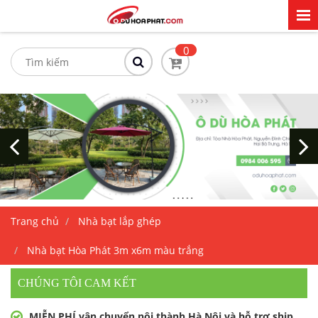
0
Trang chủ
Nhà bạt lắp ghép
Nhà bạt Hòa Phát 3m x6m màu trắng
CHÚNG TÔI CAM KẾT
MIỄN PHÍ vận chuyển nội thành Hà Nội và hỗ trợ ship